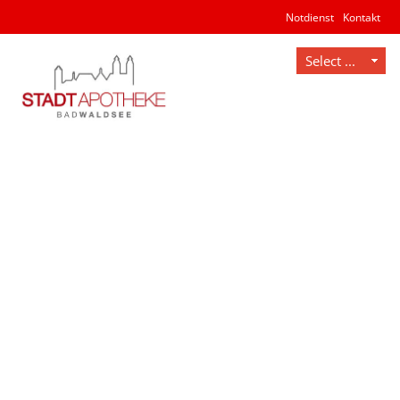
Notdienst
Kontakt
Web Projects
Lorem ipsum dolor sit amet, consectetuer
adipiscing elit. Aenean commodo ligula eget dolor.
MEHR INFOS