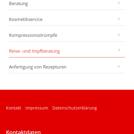
Beratung
Kosmetikservice
Your e-Mail
*
Kompressionsstrümpfe
Telefon
Reise- und Impfberatung
Anfertigung von Rezepturen
Website
PLZ
Kontakt
Impressum
Datenschutzerklärung
Ort
Kontaktdaten