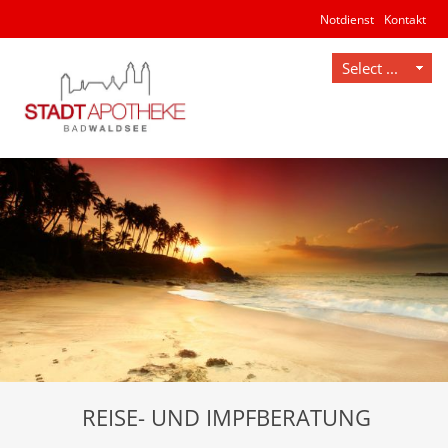
Notdienst
Kontakt
Web Projects
Lorem ipsum dolor sit amet, consectetuer
adipiscing elit. Aenean commodo ligula eget dolor.
REISE- UND IMPFBERATUNG
MEHR INFOS