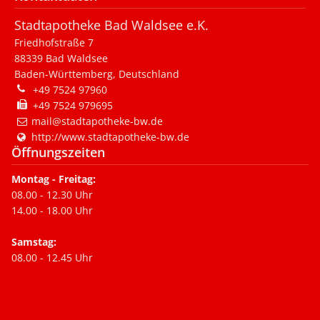
Stadtapotheke Bad Waldsee e.K.
Straße
Friedhofstraße 7
88339
Bad Waldsee
Baden-Württemberg
,
Deutschland
Message
*
+49 7524 97960
+49 7524 979695
mail@stadtapotheke-bw.de
http://www.stadtapotheke-bw.de
Öffnungszeiten
Montag - Freitag:
08.00 - 12.30 Uhr
Send a copy of this email to me
14.00 - 18.00 Uhr
Samstag:
Captcha
*
Was ist die
08.00 - 12.45 Uhr
Summe aus 2 und 7?