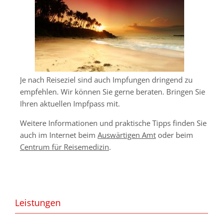
Je nach Reiseziel sind auch Impfungen dringend zu
Modern & Simple
empfehlen. Wir können Sie gerne beraten. Bringen Sie
Lorem ipsum dolor sit amet, consectetuer
Ihren aktuellen Impfpass mit.
adipiscing elit. Aenean commodo ligula eget dolor.
Weitere Informationen und praktische Tipps finden Sie
MEHR INFOS
auch im Internet beim
Auswärtigen Amt
oder beim
Centrum für Reisemedizin
.
Leistungen
Your Name
*