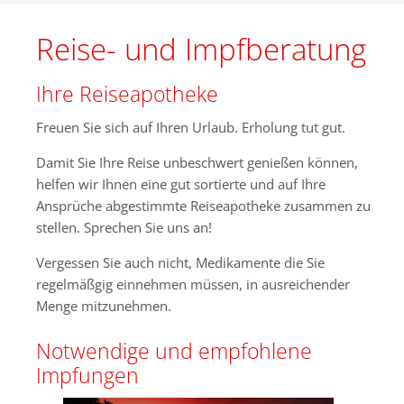
Reise- und Impfberatung
Ihre Reiseapotheke
Freuen Sie sich auf Ihren Urlaub. Erholung tut gut.
Damit Sie Ihre Reise unbeschwert genießen können,
helfen wir Ihnen eine gut sortierte und auf Ihre
Ansprüche abgestimmte Reiseapotheke zusammen zu
stellen. Sprechen Sie uns an!
Good Service
Lorem ipsum dolor sit amet, consectetuer
Vergessen Sie auch nicht, Medikamente die Sie
adipiscing elit. Aenean commodo ligula eget dolor.
regelmäßgig einnehmen müssen, in ausreichender
Menge mitzunehmen.
MEHR INFOS
Notwendige und empfohlene
Impfungen